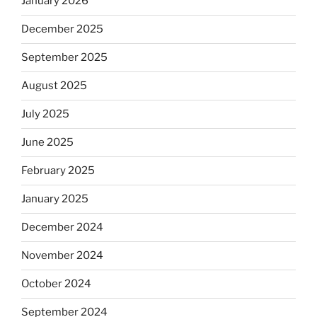
January 2026
December 2025
September 2025
August 2025
July 2025
June 2025
February 2025
January 2025
December 2024
November 2024
October 2024
September 2024