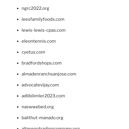
ngrc2022.org
leesfamilyfoods.com
lewis-lewis-cpas.com
eleontennis.com
cyetus.com
bradfordshops.com
almadenranchsanjose.com
advocatevijay.com
adlibilimler2023.com
naswwebed.org
balithut-manado.org
alteregotradingcompany.org