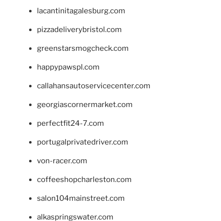
lacantinitagalesburg.com
pizzadeliverybristol.com
greenstarsmogcheck.com
happypawspl.com
callahansautoservicecenter.com
georgiascornermarket.com
perfectfit24-7.com
portugalprivatedriver.com
von-racer.com
coffeeshopcharleston.com
salon104mainstreet.com
alkaspringswater.com