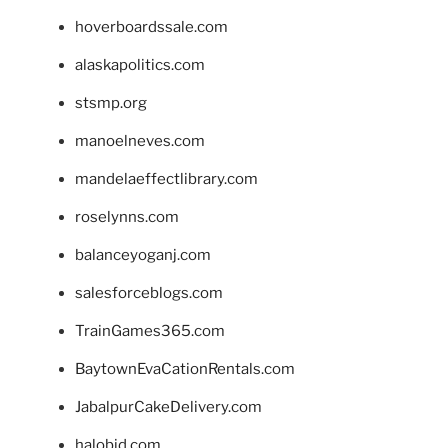
hoverboardssale.com
alaskapolitics.com
stsmp.org
manoelneves.com
mandelaeffectlibrary.com
roselynns.com
balanceyoganj.com
salesforceblogs.com
TrainGames365.com
BaytownEvaCationRentals.com
JabalpurCakeDelivery.com
halobjd.com