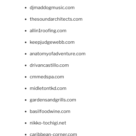
djmaddogmusic.com
thesoundarchitects.com
allin1roofing.com
keepjudgewebb.com
anatomyofadventure.com
drivancastillo.com
cmmedspa.com
midletontkd.com
gardensandgrills.com
basilfoodwine.com
nikko-tochigi.net
caribbean-corner.com