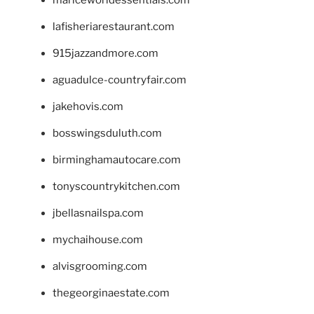
mariceworldessentials.com
lafisheriarestaurant.com
915jazzandmore.com
aguadulce-countryfair.com
jakehovis.com
bosswingsduluth.com
birminghamautocare.com
tonyscountrykitchen.com
jbellasnailspa.com
mychaihouse.com
alvisgrooming.com
thegeorginaestate.com