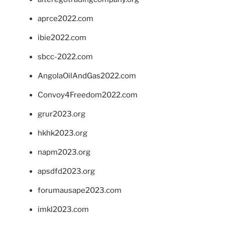
aprce2022.com
ibie2022.com
sbcc-2022.com
AngolaOilAndGas2022.com
Convoy4Freedom2022.com
grur2023.org
hkhk2023.org
napm2023.org
apsdfd2023.org
forumausape2023.com
imkl2023.com