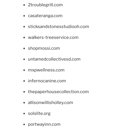
2troublegrill.com
casateranga.com
sticksandstonesstudiooh.com
walkers-treeservice.com
shopmossi.com
untamedcollectivesd.com
mxpwellness.com
infernocanine.com
thepaperhousecollection.com
allisonwillisholley.com
solslite.org
portwayinn.com