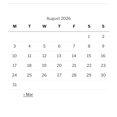
August 2026
M
T
W
T
F
S
S
1
2
3
4
5
6
7
8
9
10
11
12
13
14
15
16
17
18
19
20
21
22
23
24
25
26
27
28
29
30
31
« Mar