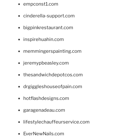
empconst1.com
cinderella-support.com
bigpinkrestaurant.com
inspirehuahin.com
memmingerspainting.com
jeremypbeasley.com
thesandwichdepotcos.com
drgiggleshouseofpain.com
hotflashdesigns.com
garagenadeau.com
lifestylechauffeurservice.com
EverNewNails.com