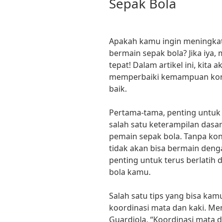
Sepak Bola
Apakah kamu ingin meningka
bermain sepak bola? Jika iya
tepat! Dalam artikel ini, kita
memperbaiki kemampuan kont
baik.
Pertama-tama, penting untuk
salah satu keterampilan dasa
pemain sepak bola. Tanpa kon
tidak akan bisa bermain denga
penting untuk terus berlati
bola kamu.
Salah satu tips yang bisa ka
koordinasi mata dan kaki. Men
Guardiola, “Koordinasi mata 