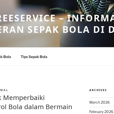
EESERVICE – INFORM
ERAN SEPAK BOLA DI 
k Bola
Tips Sepak Bola
ARCHIVES
NWAL
uk Memperbaiki
March 2026
l Bola dalam Bermain
February 2026