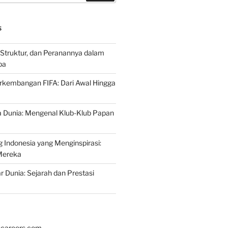
S
 Struktur, dan Peranannya dalam
pa
rkembangan FIFA: Dari Awal Hingga
a Dunia: Mengenal Klub-Klub Papan
 Indonesia yang Menginspirasi:
Mereka
r Dunia: Sejarah dan Prestasi
hcareers.com