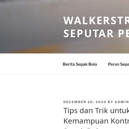
Skip
to
WALKERSTR
content
SEPUTAR P
Berita Sepak Bola
Peran Sepa
POSTED
DECEMBER 20, 2024
BY
ADMI
ON
Tips dan Trik unt
Kemampuan Kontro