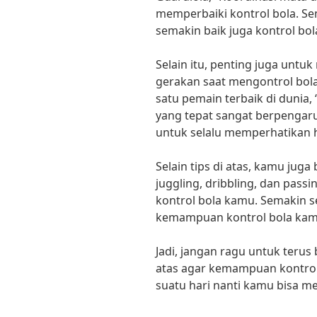
memperbaiki kontrol bola. Se
semakin baik juga kontrol bo
Selain itu, penting juga untu
gerakan saat mengontrol bola
satu pemain terbaik di dunia,
yang tepat sangat berpengaruh
untuk selalu memperhatikan ha
Selain tips di atas, kamu juga 
juggling, dribbling, dan pa
kontrol bola kamu. Semakin s
kemampuan kontrol bola kam
Jadi, jangan ragu untuk terus 
atas agar kemampuan kontrol 
suatu hari nanti kamu bisa m