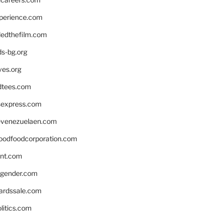
xperience.com
edthefilm.com
ds-bg.org
ves.org
tees.com
rsexpress.com
venezuelaen.com
oodfoodcorporation.com
nnt.com
gender.com
ardssale.com
litics.com