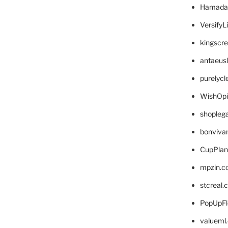
Hamada
VersifyL
kingscr
antaeus
purelyc
WishOp
shopleg
bonviva
CupPlan
mpzin.c
stcreal.
PopUpFl
valueml