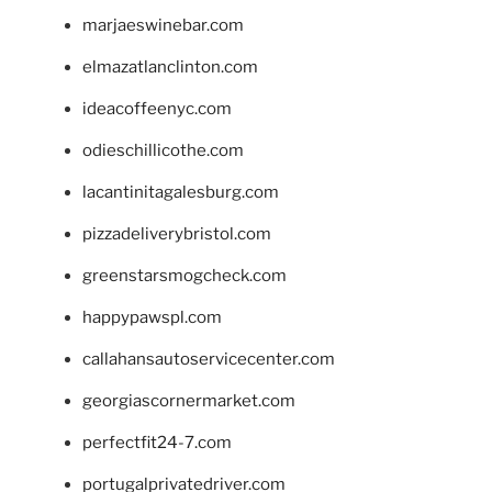
marjaeswinebar.com
elmazatlanclinton.com
ideacoffeenyc.com
odieschillicothe.com
lacantinitagalesburg.com
pizzadeliverybristol.com
greenstarsmogcheck.com
happypawspl.com
callahansautoservicecenter.com
georgiascornermarket.com
perfectfit24-7.com
portugalprivatedriver.com