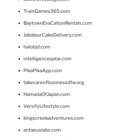
TrainGames365.com
BaytownEvaCationRentals.com
JabalpurCakeDelivery.com
halobjd.com
intelligenceqatar.com
PikaPikaApp.com
takecareofbusinessdfw.org
HamadaOfJapan.com
VersifyLifestyle.com
kingscreekadventures.com
antaeuslabs.com