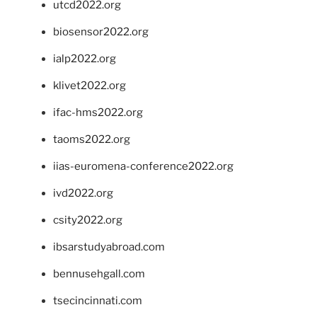
utcd2022.org
biosensor2022.org
ialp2022.org
klivet2022.org
ifac-hms2022.org
taoms2022.org
iias-euromena-conference2022.org
ivd2022.org
csity2022.org
ibsarstudyabroad.com
bennusehgall.com
tsecincinnati.com