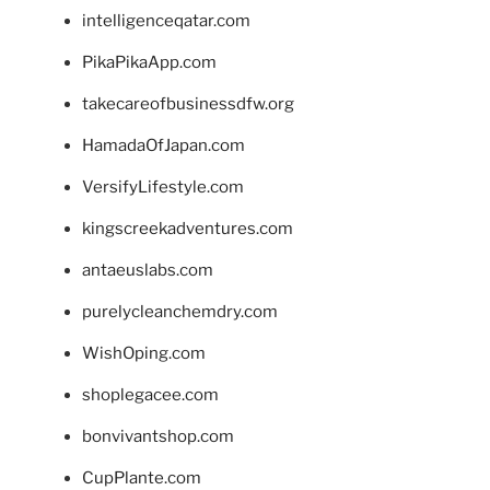
intelligenceqatar.com
PikaPikaApp.com
takecareofbusinessdfw.org
HamadaOfJapan.com
VersifyLifestyle.com
kingscreekadventures.com
antaeuslabs.com
purelycleanchemdry.com
WishOping.com
shoplegacee.com
bonvivantshop.com
CupPlante.com