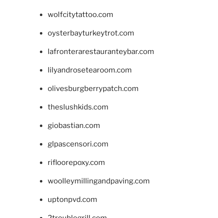
wolfcitytattoo.com
oysterbayturkeytrot.com
lafronterarestauranteybar.com
lilyandrosetearoom.com
olivesburgberrypatch.com
theslushkids.com
giobastian.com
glpascensori.com
rifloorepoxy.com
woolleymillingandpaving.com
uptonpvd.com