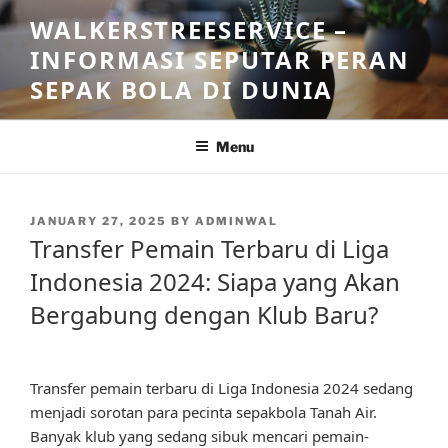
Skip
WALKERSTREESERVICE –
to
INFORMASI SEPUTAR PERAN
content
SEPAK BOLA DI DUNIA
Menu
POSTED
JANUARY 27, 2025
BY
ADMINWAL
ON
Transfer Pemain Terbaru di Liga
Indonesia 2024: Siapa yang Akan
Bergabung dengan Klub Baru?
Transfer pemain terbaru di Liga Indonesia 2024 sedang
menjadi sorotan para pecinta sepakbola Tanah Air.
Banyak klub yang sedang sibuk mencari pemain-