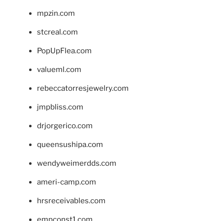
mpzin.com
stcreal.com
PopUpFlea.com
valueml.com
rebeccatorresjewelry.com
jmpbliss.com
drjorgerico.com
queensushipa.com
wendyweimerdds.com
ameri-camp.com
hrsreceivables.com
empconst1.com