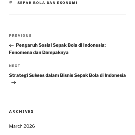
TAGS
SEPAK BOLA DAN EKONOMI
Post
Previous
PREVIOUS
navigation
Post
Pengaruh Sosial Sepak Bola di Indonesia:
Fenomena dan Dampaknya
Next
NEXT
Post
Strategi Sukses dalam Bisnis Sepak Bola di Indonesia
ARCHIVES
March 2026