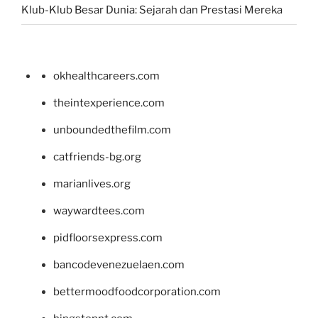
Klub-Klub Besar Dunia: Sejarah dan Prestasi Mereka
okhealthcareers.com
theintexperience.com
unboundedthefilm.com
catfriends-bg.org
marianlives.org
waywardtees.com
pidfloorsexpress.com
bancodevenezuelaen.com
bettermoodfoodcorporation.com