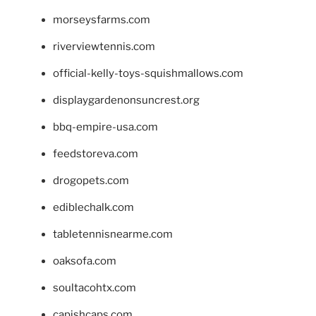
morseysfarms.com
riverviewtennis.com
official-kelly-toys-squishmallows.com
displaygardenonsuncrest.org
bbq-empire-usa.com
feedstoreva.com
drogopets.com
ediblechalk.com
tabletennisnearme.com
oaksofa.com
soultacohtx.com
capishcaps.com