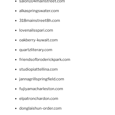
salon104mainstreet.com
alkaspringswater.com
318mainstreet8h.com
lovenailsspari.com
oakberry-kuwait.com
quartzliterary.com
friendsofbroderickpark.com
studiopiattellina.com
jannagrillspringfield.com
fujiyamacharleston.com
elpatronchardon.com
donglaishun-order.com