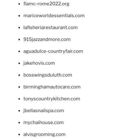
fiamc-rome2022.org
mariceworldessentials.com
lafisheriarestaurant.com
915jazzandmore.com
aguadulce-countryfair.com
jakehovis.com
bosswingsduluth.com
birminghamautocare.com
tonyscountrykitchen.com
jbellasnailspa.com
mychaihouse.com
alvisgrooming.com