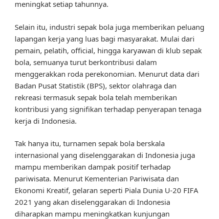
meningkat setiap tahunnya.
Selain itu, industri sepak bola juga memberikan peluang
lapangan kerja yang luas bagi masyarakat. Mulai dari
pemain, pelatih, official, hingga karyawan di klub sepak
bola, semuanya turut berkontribusi dalam
menggerakkan roda perekonomian. Menurut data dari
Badan Pusat Statistik (BPS), sektor olahraga dan
rekreasi termasuk sepak bola telah memberikan
kontribusi yang signifikan terhadap penyerapan tenaga
kerja di Indonesia.
Tak hanya itu, turnamen sepak bola berskala
internasional yang diselenggarakan di Indonesia juga
mampu memberikan dampak positif terhadap
pariwisata. Menurut Kementerian Pariwisata dan
Ekonomi Kreatif, gelaran seperti Piala Dunia U-20 FIFA
2021 yang akan diselenggarakan di Indonesia
diharapkan mampu meningkatkan kunjungan