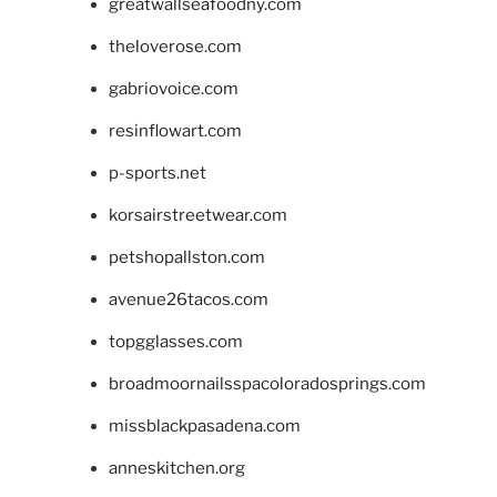
greatwallseafoodny.com
theloverose.com
gabriovoice.com
resinflowart.com
p-sports.net
korsairstreetwear.com
petshopallston.com
avenue26tacos.com
topgglasses.com
broadmoornailsspacoloradosprings.com
missblackpasadena.com
anneskitchen.org