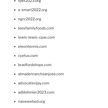
fpet2023.org
e-smart2022.org
ngrc2022.org
leesfamilyfoods.com
lewis-lewis-cpas.com
eleontennis.com
cyetus.com
bradfordshops.com
almadenranchsanjose.com
advocatevijay.com
adlibilimler2023.com
naswwebed.org