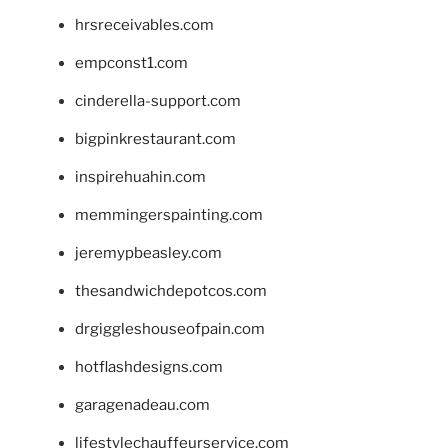
hrsreceivables.com
empconst1.com
cinderella-support.com
bigpinkrestaurant.com
inspirehuahin.com
memmingerspainting.com
jeremypbeasley.com
thesandwichdepotcos.com
drgiggleshouseofpain.com
hotflashdesigns.com
garagenadeau.com
lifestylechauffeurservice.com