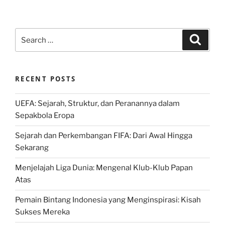
Search
Search
for:
RECENT POSTS
UEFA: Sejarah, Struktur, dan Peranannya dalam
Sepakbola Eropa
Sejarah dan Perkembangan FIFA: Dari Awal Hingga
Sekarang
Menjelajah Liga Dunia: Mengenal Klub-Klub Papan
Atas
Pemain Bintang Indonesia yang Menginspirasi: Kisah
Sukses Mereka