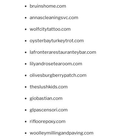
bruinshome.com
annascleaningsvc.com
wolfcitytattoo.com
oysterbayturkeytrot.com
lafronterarestauranteybar.com
lilyandrosetearoom.com
olivesburgberrypatch.com
theslushkids.com
giobastian.com
glpascensori.com
rifloorepoxy.com
woolleymillingandpaving.com