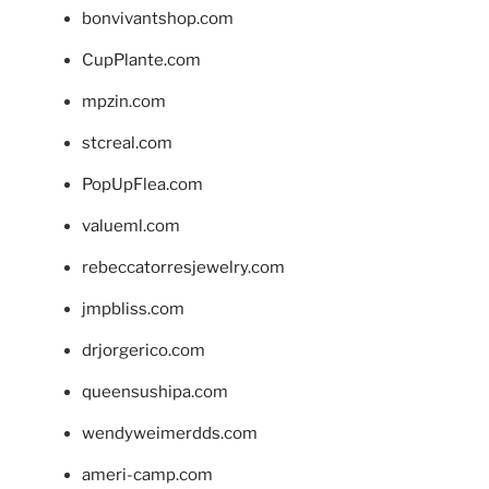
bonvivantshop.com
CupPlante.com
mpzin.com
stcreal.com
PopUpFlea.com
valueml.com
rebeccatorresjewelry.com
jmpbliss.com
drjorgerico.com
queensushipa.com
wendyweimerdds.com
ameri-camp.com