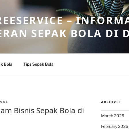
EESERVICE – INFORM
ERAN SEPAK BOLA DI 
k Bola
Tips Sepak Bola
ARCHIVES
WAL
lam Bisnis Sepak Bola di
March 2026
February 2026