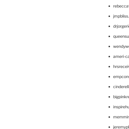
rebecca
jmpblis
drjorger
queensu
wendyw
ameri-
hrsrece
empcon
cinderel
bigpinkr
inspireh
memming
jeremyp