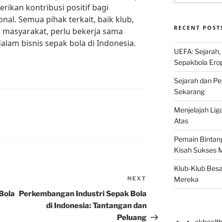
kan kontribusi positif bagi
al. Semua pihak terkait, baik klub,
RECENT POST
 masyarakat, perlu bekerja sama
lam bisnis sepak bola di Indonesia.
UEFA: Sejarah,
Sepakbola Ero
Sejarah dan Pe
Sekarang
Menjelajah Lig
Atas
Pemain Bintang
Kisah Sukses 
Klub-Klub Besa
NEXT
Next
Mereka
Post
Bola
Perkembangan Industri Sepak Bola
di Indonesia: Tantangan dan
Peluang
okhealt