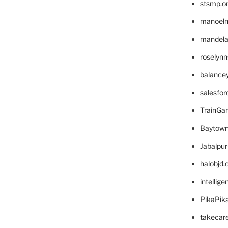
stsmp.o
manoel
mandelae
roselyn
balance
salesfo
TrainG
Baytown
Jabalpu
halobjd
intellig
PikaPik
takecar