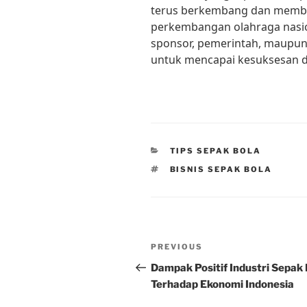
terus berkembang dan memberi
perkembangan olahraga nasion
sponsor, pemerintah, maupun
untuk mencapai kesuksesan da
CATEGORIES
TIPS SEPAK BOLA
TAGS
BISNIS SEPAK BOLA
Post
Previous
PREVIOUS
navigation
Post
Dampak Positif Industri Sepak 
Terhadap Ekonomi Indonesia