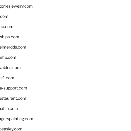
torresjewelry.com
s.com
ico.com
shipa.com
eimerdds.com
camp.com
ivables.com
st1.com
la-support.com
estaurant.com
uahin.com
erspainting.com
beasley.com