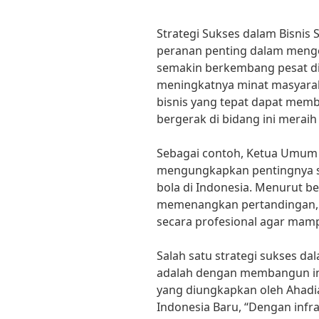
Strategi Sukses dalam Bisnis
peranan penting dalam meng
semakin berkembang pesat di
meningkatnya minat masyaraka
bisnis yang tepat dapat mem
bergerak di bidang ini merai
Sebagai contoh, Ketua Umum 
mengungkapkan pentingnya st
bola di Indonesia. Menurut be
memenangkan pertandingan,
secara profesional agar mampu
Salah satu strategi sukses da
adalah dengan membangun inf
yang diungkapkan oleh Ahadi
Indonesia Baru, “Dengan infra