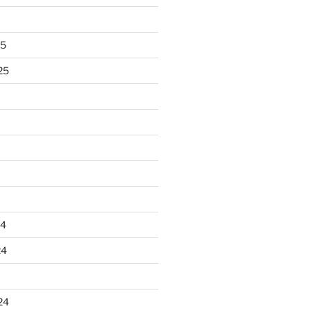
25
25
24
24
24