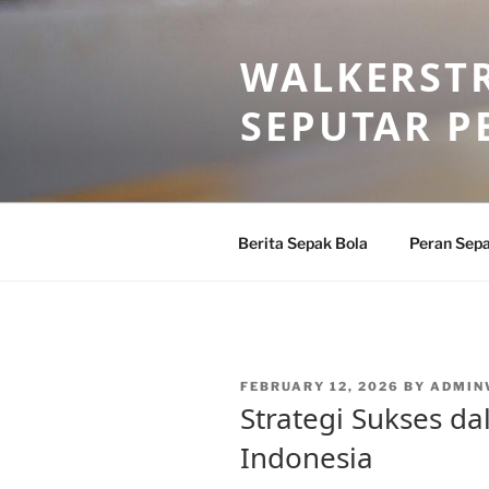
Skip
to
WALKERSTR
content
SEPUTAR P
Berita Sepak Bola
Peran Sepa
POSTED
FEBRUARY 12, 2026
BY
ADMIN
ON
Strategi Sukses da
Indonesia