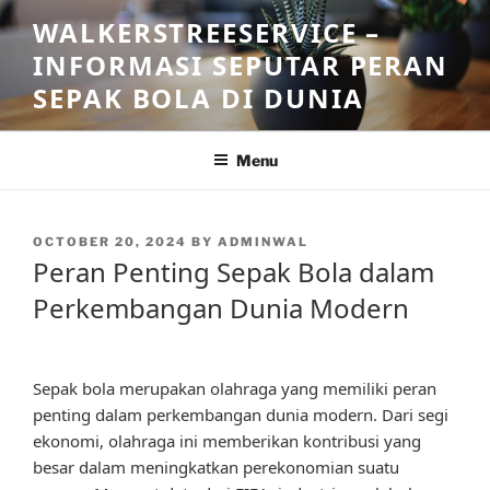
Skip
WALKERSTREESERVICE –
to
INFORMASI SEPUTAR PERAN
content
SEPAK BOLA DI DUNIA
Menu
POSTED
OCTOBER 20, 2024
BY
ADMINWAL
ON
Peran Penting Sepak Bola dalam
Perkembangan Dunia Modern
Sepak bola merupakan olahraga yang memiliki peran
penting dalam perkembangan dunia modern. Dari segi
ekonomi, olahraga ini memberikan kontribusi yang
besar dalam meningkatkan perekonomian suatu