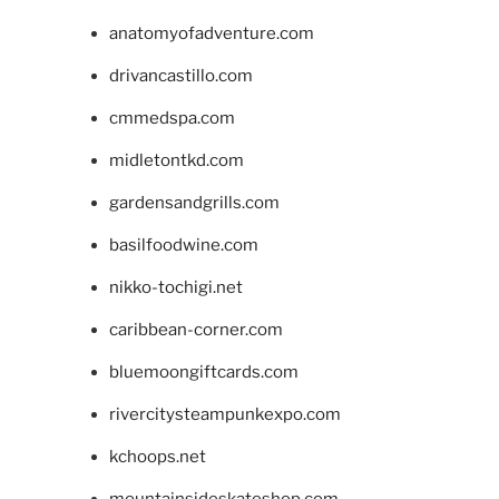
anatomyofadventure.com
drivancastillo.com
cmmedspa.com
midletontkd.com
gardensandgrills.com
basilfoodwine.com
nikko-tochigi.net
caribbean-corner.com
bluemoongiftcards.com
rivercitysteampunkexpo.com
kchoops.net
mountainsideskateshop.com