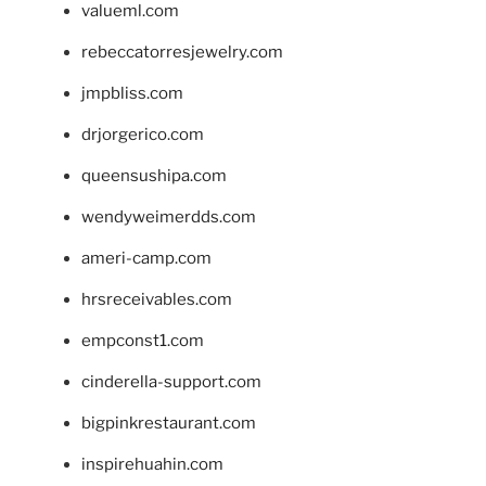
valueml.com
rebeccatorresjewelry.com
jmpbliss.com
drjorgerico.com
queensushipa.com
wendyweimerdds.com
ameri-camp.com
hrsreceivables.com
empconst1.com
cinderella-support.com
bigpinkrestaurant.com
inspirehuahin.com