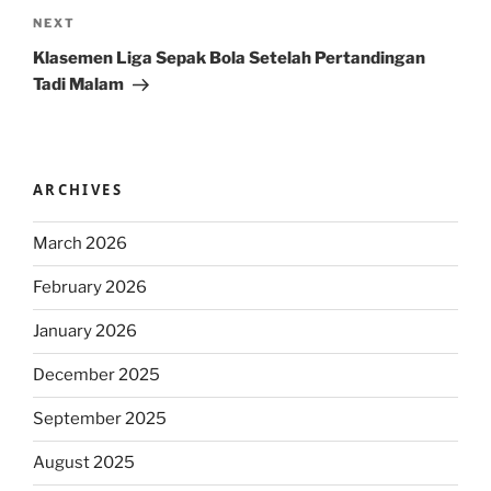
Next
NEXT
Post
Klasemen Liga Sepak Bola Setelah Pertandingan
Tadi Malam
ARCHIVES
March 2026
February 2026
January 2026
December 2025
September 2025
August 2025