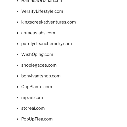
HamadaOfJapan.com
VersifyLifestyle.com
kingscreekadventures.com
antaeuslabs.com
purelycleanchemdry.com
WishOping.com
shoplegacee.com
bonvivantshop.com
CupPlante.com
mpzin.com
stcreal.com
PopUpFlea.com