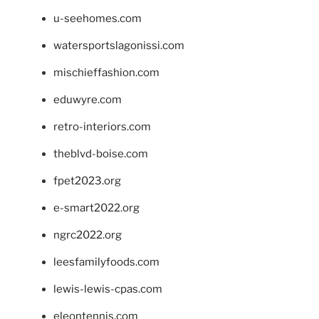
u-seehomes.com
watersportslagonissi.com
mischieffashion.com
eduwyre.com
retro-interiors.com
theblvd-boise.com
fpet2023.org
e-smart2022.org
ngrc2022.org
leesfamilyfoods.com
lewis-lewis-cpas.com
eleontennis.com