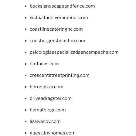
beckslandscapeandfence.com
vistaaltadelveramendi.com
coastlinecateringnc.com
cuesburgershouston.com
psicologiaespecializadaencampeche.com
dmtacos.com
crescentstreetprinting.com
hornopizza.com
driveadragster.com
hematologa.com
lizaivanov.com
guesttinyhomes.com