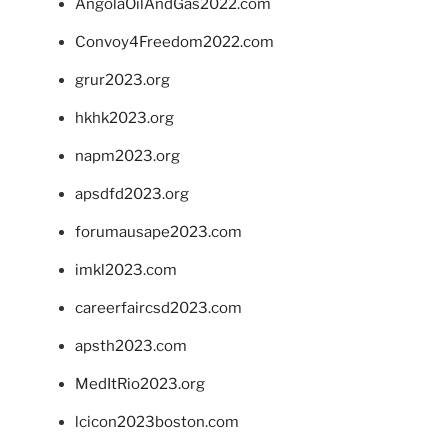
AngolaOilAndGas2022.com
Convoy4Freedom2022.com
grur2023.org
hkhk2023.org
napm2023.org
apsdfd2023.org
forumausape2023.com
imkl2023.com
careerfaircsd2023.com
apsth2023.com
MedItRio2023.org
lcicon2023boston.com