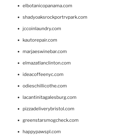
elbotanicopanama.com
shadyoaksrockportrvpark.com
jccoinlaundry.com
kautorepair.com
marjaeswinebar.com
elmazatlanclinton.com
ideacoffeenyc.com
odieschillicothe.com
lacantinitagalesburg.com
pizzadeliverybristol.com
greenstarsmogcheck.com
happypawspl.com