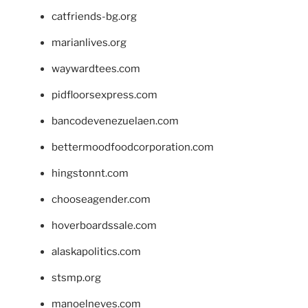
catfriends-bg.org
marianlives.org
waywardtees.com
pidfloorsexpress.com
bancodevenezuelaen.com
bettermoodfoodcorporation.com
hingstonnt.com
chooseagender.com
hoverboardssale.com
alaskapolitics.com
stsmp.org
manoelneves.com