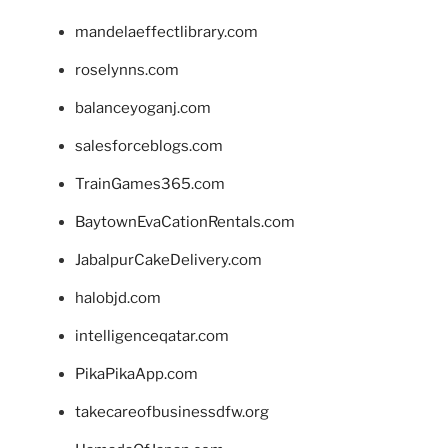
mandelaeffectlibrary.com
roselynns.com
balanceyoganj.com
salesforceblogs.com
TrainGames365.com
BaytownEvaCationRentals.com
JabalpurCakeDelivery.com
halobjd.com
intelligenceqatar.com
PikaPikaApp.com
takecareofbusinessdfw.org