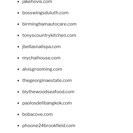
jakehovis.com
bosswingsduluth.com
birminghamautocare.com
tonyscountrykitchen.com
jbellasnailspa.com
mychaihouse.com
alvisgrooming.com
thegeorginaestate.com
blythewoodseafood.com
paolosdelibangkok.com
bobacove.com
phoone24brookfield.com