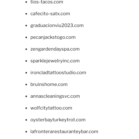
tios-tacos.com
cafecito-satx.com
graduacionviu2023.com
pecanjackstogo.com
zengardendayspa.com
sparklejewelryinc.com
ironcladtattoostudio.com
bruinshome.com
annascleaningsvc.com
wolfcitytattoo.com
oysterbayturkeytrot.com
lafronterarestauranteybar.com