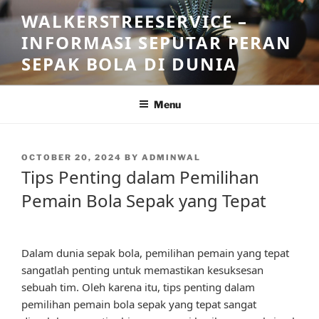
Skip
WALKERSTREESERVICE –
to
INFORMASI SEPUTAR PERAN
content
SEPAK BOLA DI DUNIA
Menu
POSTED
OCTOBER 20, 2024
BY
ADMINWAL
ON
Tips Penting dalam Pemilihan
Pemain Bola Sepak yang Tepat
Dalam dunia sepak bola, pemilihan pemain yang tepat
sangatlah penting untuk memastikan kesuksesan
sebuah tim. Oleh karena itu, tips penting dalam
pemilihan pemain bola sepak yang tepat sangat