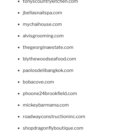
tonyscountrykitchen.com
jbellasnailspa.com
mychaihouse.com
alvisgrooming.com
thegeorginaestate.com
blythewoodseafood.com
paolosdelibangkok.com
bobacove.com
phoone24brookfield.com
mickeybarmama.com
roadwayconstructioninc.com
shopdragonflyboutique.com