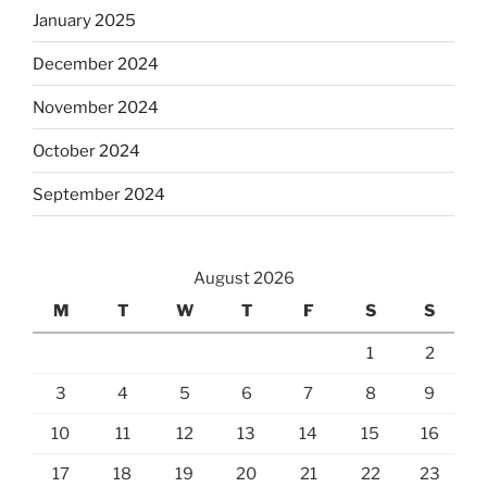
January 2025
December 2024
November 2024
October 2024
September 2024
August 2026
M
T
W
T
F
S
S
1
2
3
4
5
6
7
8
9
10
11
12
13
14
15
16
17
18
19
20
21
22
23