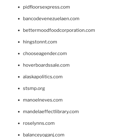
pidfloorsexpress.com
bancodevenezuelaen.com
bettermoodfoodcorporation.com
hingstonnt.com
chooseagender.com
hoverboardssale.com
alaskapolitics.com
stsmp.org
manoelneves.com
mandelaeffectlibrary.com
roselynns.com
balanceyoganj.com