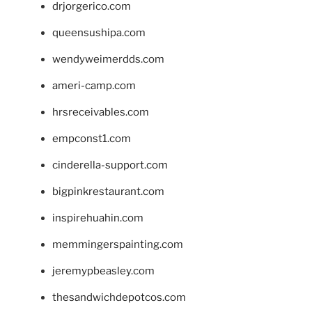
drjorgerico.com
queensushipa.com
wendyweimerdds.com
ameri-camp.com
hrsreceivables.com
empconst1.com
cinderella-support.com
bigpinkrestaurant.com
inspirehuahin.com
memmingerspainting.com
jeremypbeasley.com
thesandwichdepotcos.com