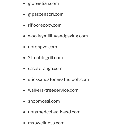
giobastian.com
glpascensori.com
rifloorepoxy.com
woolleymillingandpaving.com
uptonpvd.com
2troublegrill.com
casateranga.com
sticksandstonesstudiooh.com
walkers-treeservice.com
shopmossi.com
untamedcollectivesd.com
mxpwellness.com